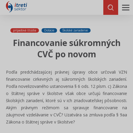
prípadová štúdia
Dotácie
Školské zariadenie
Financovanie súkromných
CVČ po novom
Podľa predchádzajúcej právnej úpravy obce určovali VZN
financovanie cirkevných aj súkromných školských zariadení.
Podľa novelizovaného ustanovenia § 6 ods. 12 písm. c) Zákona
o štátnej správe v školstve však obce určujú financovanie
školských zariadení, ktoré sú v ich zriaďovateľskej pôsobnosti.
Akým právnym režimom sa spravuje financovanie na
záujmové vzdelávanie v CVČ? Uzatvára sa zmluva podľa § 9aa
Zákona o štátnej správe v školstve?