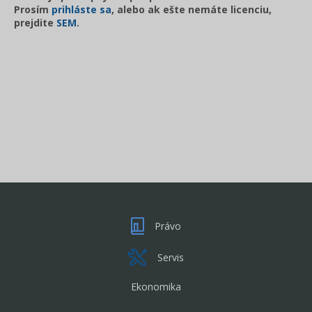
Prosím
prihláste sa
, alebo ak ešte nemáte licenciu,
prejdite
SEM
.
Právo
Servis
Ekonomika