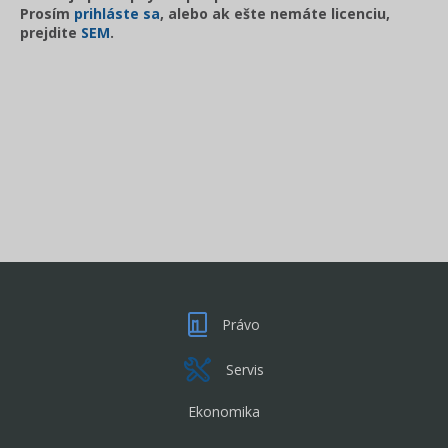
Prosím
prihláste sa
, alebo ak ešte nemáte licenciu,
prejdite
SEM
.
Právo
Servis
Ekonomika