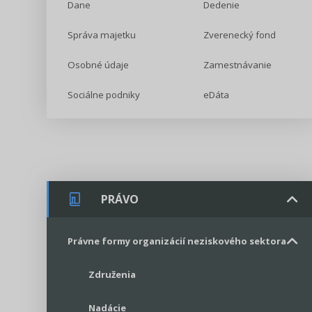
Dane
Dedenie
Správa majetku
Zverenecký fond
Osobné údaje
Zamestnávanie
Sociálne podniky
eDáta
PRÁVO
Právne formy organizácií neziskového sektora
Združenia
Nadácie