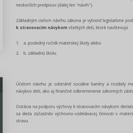
neskorších predpisov (ďalej len "návrh").
Základným cieľom návrhu zákona je vytvoriť legislatívne po
k stravovacím návykom
všetkých detí, ktoré navštevujú
posledný ročník materskej školy alebo
základnú školu.
Účelom návrhu je odstrániť sociálne bariéry a rozdiely me
návykov detí, ako aj finančné odbremenenie zákonných zástu
Dotácia na podporu výchovy k stravovacím návykom dieťať
sa dieťa zúčastnilo výchovno-vzdelávacej činnosti v mater
stravu.