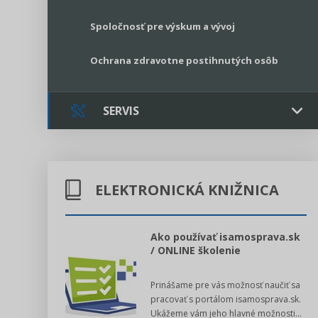
Spoločnosť pre výskum a vývoj
Ochrana zdravotne postihnutých osôb
SERVIS
Kontakt
ELEKTRONICKÁ KNIŽNICA
Online poradenstvo
Právne služby GPL
l voľby 2022
Ako používať isamosprava.sk
/ ONLINE školenie
Register neziskových organizácií
dný manuál pre
Prinášame pre vás možnosť naučiť sa
 poslanca obce,
Legislatívne správy
pracovať s portálom isamosprava.sk.
v...
Ukážeme vám jeho hlavné možnosti...