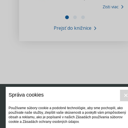
Zisti viac
Zákony pre ľudí
Zisti viac
VIDEO produkcia
Prejsť do knižnice
Informácie COVID19
Tlačová agentúra i3 ꟾ SK
Výskumný inštitút itretisektor.sk
Newsletter
Správa cookies
Používame súbory cookie a podobné technológie, aby sme pochopili, ako
používate naše služby, zlepšili vaše skúsenosti a poskytli vám prispôsobený
obsah a reklamu, ako je popísané v našich Zásadách používania súborov
cookie a Zásadách ochrany osobných údajov.