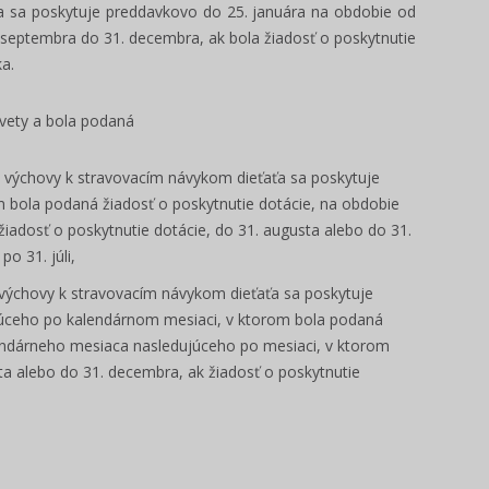
a sa poskytuje preddavkovo do 25. januára na obdobie od
. septembra do 31. decembra, ak bola žiadosť o poskytnutie
a.
 vety a bola podaná
 výchovy k stravovacím návykom dieťaťa sa poskytuje
 bola podaná žiadosť o poskytnutie dotácie, na obdobie
iadosť o poskytnutie dotácie, do 31. augusta alebo do 31.
o 31. júli,
 výchovy k stravovacím návykom dieťaťa sa poskytuje
úceho po kalendárnom mesiaci, v ktorom bola podaná
lendárneho mesiaca nasledujúceho po mesiaci, v ktorom
ta alebo do 31. decembra, ak žiadosť o poskytnutie