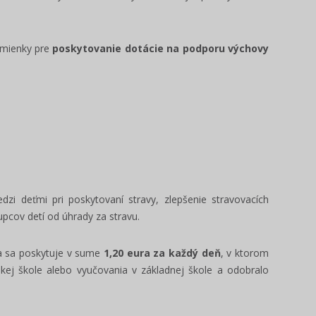
dmienky pre
poskytovanie dotácie na podporu výchovy
dzi deťmi pri poskytovaní stravy, zlepšenie stravovacích
pcov detí od úhrady za stravu.
a sa poskytuje v sume
1,20 eura za každý deň
, v ktorom
skej škole alebo vyučovania v základnej škole a odobralo