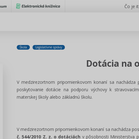
Čo je i
Škola
Legislatívne správy
Dotácia na 
V medzirezortnom pripomienkovom konaní sa nachádza p
poskytovanie dotácie na podporu výchovy k stravovacím
materskej školy alebo základnú školu.
V medzirezortnom pripomienkovom konaní sa nachádza pos
č. 544/2010 Z. z. o dotáciách
v pôsobnosti Ministerstva pr