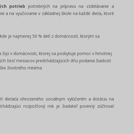
ých potrieb
potrebných na prípravu na vzdelávanie a
ie a na vyučovanie v základnej škole na každé dieťa, ktoré
 kde je najmenej 50 % detí z domácností, ktorým sa
a žijú v domácnosti, ktorej sa poskytuje pomoc v hmotnej
ých šesť mesiacov predchádzajúcich dňu podania žiadosti
výške životného minima
tí dieťaťa ohrozeného sociálnym vylúčením a dotáciu na
Poslanec - manuál voľby 2022
Ako používať i
/ ONLINE škole
hádzajúci rozpočtový rok je žiadateľ povinný zúčtovať
Pripravili sme prehľadný manuál pre
Prinášame pre vás 
kandidátov na funkciu poslanca obce,
pracovať s portálo
mesta a mestskej časti v...
Ukážeme vám jeho h