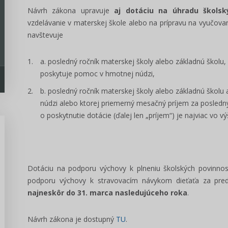
Návrh zákona upravuje
aj dotáciu na úhradu školsk
vzdelávanie v materskej škole alebo na prípravu na vyučovan
navštevuje
posledný ročník materskej školy alebo základnú školu,
poskytuje pomoc v hmotnej núdzi,
posledný ročník materskej školy alebo základnú školu 
núdzi alebo ktorej priemerný mesačný príjem za posledn
o poskytnutie dotácie (ďalej len „príjem“) je najviac vo 
Dotáciu na podporu výchovy k plneniu školských povinnos
Predseda, poslanec VÚC -
manuál voľby 2022
podporu výchovy k stravovacím návykom dieťaťa za predc
najneskôr do 31. marca nasledujúceho roka
.
Pripravili sme prehľadný manál pre
kandidátov na funkciu poslanca a
Návrh zákona je dostupný
TU
.
predsedu VÚC v komunálnych...