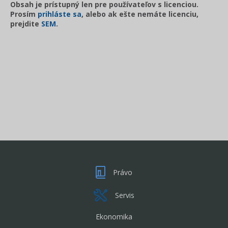
Obsah je prístupný len pre používateľov s licenciou.
Prosím
prihláste sa
, alebo ak ešte nemáte licenciu,
prejdite
SEM
.
Právo
Servis
Ekonomika