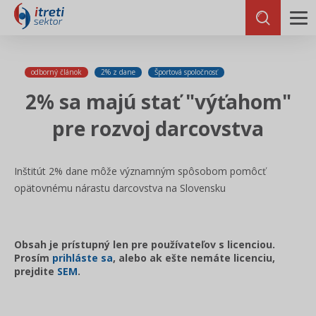
odborný článok
2% z dane
Športová spoločnosť
2% sa majú stať "výťahom"
pre rozvoj darcovstva
Inštitút 2% dane môže významným spôsobom pomôcť
opätovnému nárastu darcovstva na Slovensku
Obsah je prístupný len pre používateľov s licenciou.
Prosím
prihláste sa
, alebo ak ešte nemáte licenciu,
prejdite
SEM
.