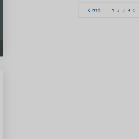
Pred.
1
2
3
4
5
Predseda, poslanec VÚC -
manuál voľby 2022
Pripravili sme prehľadný manál pre
kandidátov na funkciu poslanca a
predsedu VÚC v komunálnych...