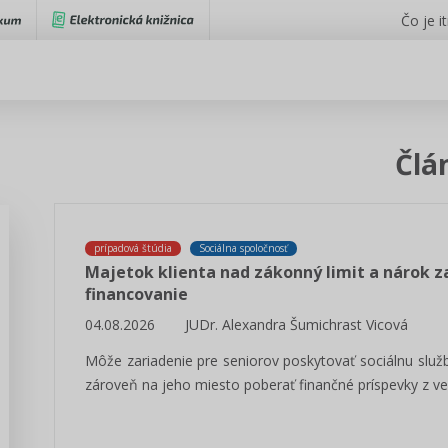
Čo je i
Člá
prípadová štúdia
Sociálna spoločnosť
Majetok klienta nad zákonný limit a nárok z
financovanie
04.08.2026
JUDr. Alexandra Šumichrast Vicová
Môže zariadenie pre seniorov poskytovať sociálnu služ
zároveň na jeho miesto poberať finančné príspevky z ve