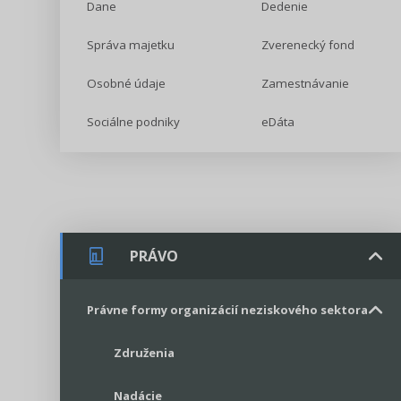
Dane
Dedenie
Správa majetku
Zverenecký fond
Osobné údaje
Zamestnávanie
Sociálne podniky
eDáta
PRÁVO
Právne formy organizácií neziskového sektora
Združenia
Nadácie