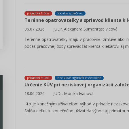
prípadová štúdia
Sociálna spoločnosť
Terénne opatrovateľky a sprievod klienta k 
06.07.2026
JUDr. Alexandra Šumichrast Vicová
Terénne opatrovateľky majú v pracovnej zmluve ako 
počas pracovnej doby sprevádzať klienta k lekárovi aj
prípadová štúdia
Neziskové organizácie všeobecne
Určenie KÚV pri neziskovej organizácii zalo
18.06.2026
JUDr. Monika Ivanová
Kto je konečným užívateľom výhod v prípade neziskove
Spĺňa definíciu konečného užívateľa výhod aj primátor 