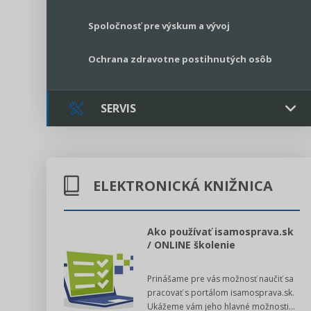
Spoločnosť pre výskum a vývoj
Ochrana zdravotne postihnutých osôb
SERVIS
Kontakt
ELEKTRONICKÁ KNIŽNICA
Online poradenstvo
Právne služby GPL
l voľby 2022
Ako používať isamosprava.sk
/ ONLINE školenie
Register neziskových organizácií
dný manuál pre
Prinášame pre vás možnosť naučiť sa
 poslanca obce,
Legislatívne správy
pracovať s portálom isamosprava.sk.
v...
Ukážeme vám jeho hlavné možnosti...