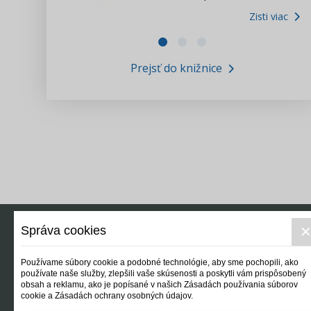
Zisti viac
Zákony pre ľudí
Zisti viac
VIDEO produkcia
Prejsť do knižnice
Informácie COVID19
Tlačová agentúra i3 ꟾ SK
Výskumný inštitút itretisektor.sk
Newsletter
Správa cookies
Používame súbory cookie a podobné technológie, aby sme pochopili, ako
používate naše služby, zlepšili vaše skúsenosti a poskytli vám prispôsobený
obsah a reklamu, ako je popísané v našich Zásadách používania súborov
cookie a Zásadách ochrany osobných údajov.