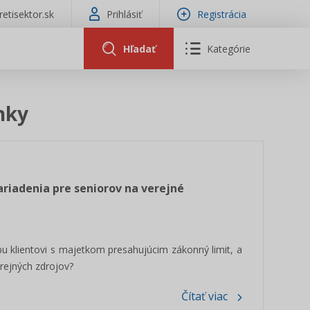
tretisektor.sk
Prihlásiť
Registrácia
Hľadať
Kategórie
nky
ariadenia pre seniorov na verejné
bu klientovi s majetkom presahujúcim zákonný limit, a
rejných zdrojov?
Čítať viac