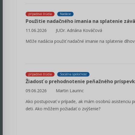
prípadová štúdia
Nadácie
Použitie nadačného imania na splatenie záv
11.06.2026
JUDr. Adriána Kováčová
Môže nadácia použiť nadačné imanie na splatenie dlhov,
prípadová štúdia
Sociálna spoločnosť
Žiadosť o prehodnotenie peňažného príspevk
09.06.2026
Martin Laurinc
Ako postupovať v prípade, ak mám osobnú asistenciu p
deti. Ako môžem požiadať o zvýšenie?