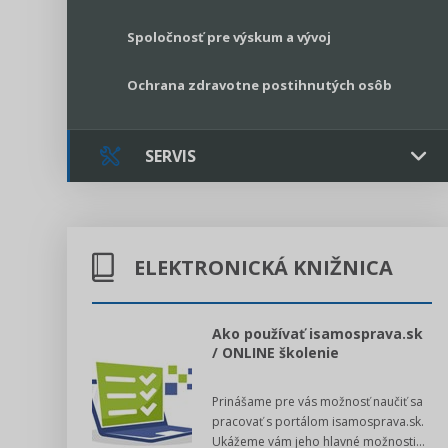
Spoločnosť pre výskum a vývoj
Ochrana zdravotne postihnutých osôb
SERVIS
Kontakt
ELEKTRONICKÁ KNIŽNICA
Online poradenstvo
Právne služby GPL
l voľby 2022
Ako používať isamosprava.sk
/ ONLINE školenie
Register neziskových organizácií
dný manuál pre
Prinášame pre vás možnosť naučiť sa
 poslanca obce,
Legislatívne správy
pracovať s portálom isamosprava.sk.
v...
Ukážeme vám jeho hlavné možnosti...