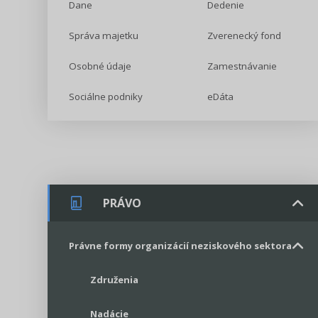
Dane
Dedenie
Správa majetku
Zverenecký fond
Osobné údaje
Zamestnávanie
Sociálne podniky
eDáta
PRÁVO
Právne formy organizácií neziskového sektora
Združenia
Nadácie