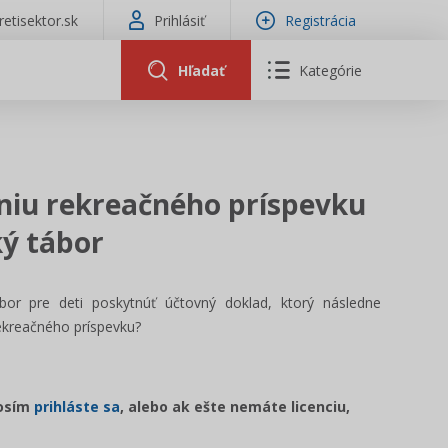
tretisektor.sk
Prihlásiť
Registrácia
Hľadať
Kategórie
niu rekreačného príspevku
ký tábor
bor pre deti poskytnúť účtovný doklad, ktorý následne
ekreačného príspevku?
rosím
prihláste sa
, alebo ak ešte nemáte licenciu,