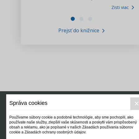
Zisti viac
Zákony pre ľudí
Zisti viac
VIDEO produkcia
Prejsť do knižnice
Informácie COVID19
Tlačová agentúra i3 ꟾ SK
Výskumný inštitút itretisektor.sk
Newsletter
Správa cookies
Používame súbory cookie a podobné technológie, aby sme pochopili, ako
používate naše služby, zlepšili vaše skúsenosti a poskytli vám prispôsobený
obsah a reklamu, ako je popísané v našich Zásadách používania súborov
cookie a Zásadách ochrany osobných údajov.