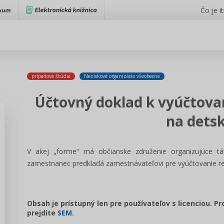
Čo je i
prípadová štúdia
Neziskové organizácie všeobecne
Účtovný doklad k vyúčtova
na dets
V akej „forme“ má občianske združenie organizujúce tá
zamestnanec predkladá zamestnávateľovi pre vyúčtovanie r
Obsah je prístupný len pre používateľov s licenciou. P
prejdite
SEM
.