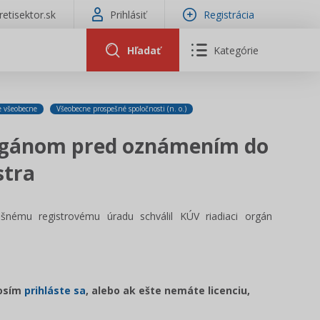
tretisektor.sk
Prihlásiť
Registrácia
Hľadať
Kategórie
e všeobecne
Všeobecne prospešné spoločnosti (n. o.)
orgánom pred oznámením do
stra
nému registrovému úradu schválil KÚV riadiaci orgán
rosím
prihláste sa
, alebo ak ešte nemáte licenciu,