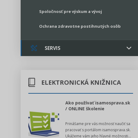
Spoločnosť pre výskum a vývoj
Ochrana zdravotne postihnutých osôb
SERVIS
Kontakt
ELEKTRONICKÁ KNIŽNICA
Online poradenstvo
Právne služby GPL
l voľby 2022
Ako používať isamosprava.sk
/ ONLINE školenie
Register neziskových organizácií
dný manuál pre
Prinášame pre vás možnosť naučiť sa
 poslanca obce,
Legislatívne správy
pracovať s portálom isamosprava.sk.
v...
Ukážeme vám jeho hlavné možnosti...