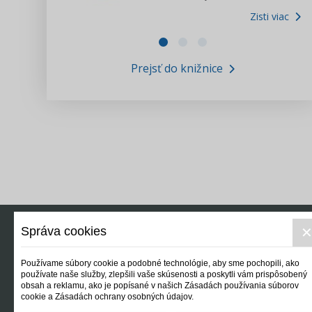
Zisti viac
Zákony pre ľudí
Zisti viac
VIDEO produkcia
Prejsť do knižnice
Informácie COVID19
Tlačová agentúra i3 ꟾ SK
Výskumný inštitút itretisektor.sk
Newsletter
Správa cookies
Používame súbory cookie a podobné technológie, aby sme pochopili, ako
používate naše služby, zlepšili vaše skúsenosti a poskytli vám prispôsobený
obsah a reklamu, ako je popísané v našich Zásadách používania súborov
cookie a Zásadách ochrany osobných údajov.