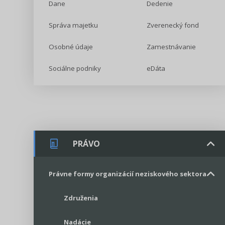
Dane
Dedenie
Správa majetku
Zverenecký fond
Osobné údaje
Zamestnávanie
Sociálne podniky
eDáta
PRÁVO
Právne formy organizácií neziskového sektora
Združenia
Nadácie