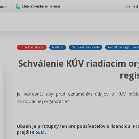
Čo je i
prípadová štúdia
Nadácie
Neinvestičné fondy
Neziskové organizáci
Schválenie KÚV riadiacim 
regi
Je potrebné, aby pred oznámením údajov o KÚV prísluš
mimovládnej organizácie?
Obsah je prístupný len pre používateľov s licenciou. P
prejdite
SEM
.