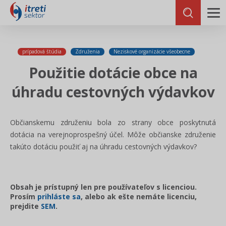
prípadová štúdia
Združenia
Neziskové organizácie všeobecne
Použitie dotácie obce na
úhradu cestovných výdavkov
Občianskemu združeniu bola zo strany obce poskytnutá
dotácia na verejnoprospešný účel. Môže občianske združenie
takúto dotáciu použiť aj na úhradu cestovných výdavkov?
Obsah je prístupný len pre používateľov s licenciou.
Prosím
prihláste sa
, alebo ak ešte nemáte licenciu,
prejdite
SEM
.